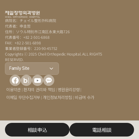
病院名：チェイル整形外科病院
代表者：申圭哲
住所：ソウル特別市江南区永東大路726
代表番号：+82 2-501-6868
FAX：+82 2-501-6898
事業者登録番号：220-90-45752
Copyrights ⓒ 2025 Cheil Orthopedic Hospital. ALL RIGHTS 
RESERVED.
Family Site
이용약관
환자의 권리와 책임
병원윤리강령
이메일 무단수집거부
개인정보처리방침
비급여 수가
相談申込
電話相談