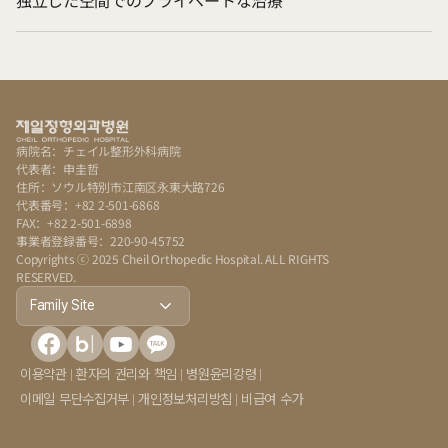
独立した空間でのプライベートな治療
病院名：チェイル整形外科病院
代表者：申圭哲
住所：ソウル特別市江南区永東大路726
代表番号：+82 2-501-6868
FAX：+82 2-501-6898
事業者登録番号：220-90-45752
Copyrights ⓒ 2025 Cheil Orthopedic Hospital. ALL RIGHTS 
RESERVED.
Family Site
이용약관
환자의 권리와 책임
병원윤리강령
이메일 무단수집거부
개인정보처리방침
비급여 수가